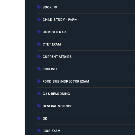
(2
BOOK : বই
(5
CHILD STUDY - শিশুশিক্ষা
(3
COMPUTER GK
(8
CTET EXAM
(90
CURRENT AFFAIRS
(14
ENGLISH
(2
FOOD SUB INSPECTOR EXAM
(7
G.I & REASONING
(9
GENERAL SCIENCE
(237
GK
(5
ICDS EXAM