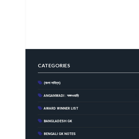
CATEGORIES
(বাংলা সাহিত্য)
(13
(3
ANGANWADI : অঙ্গনওয়াড়ি
(38
AWARD WINNER LIST
(5
BANGLADESH GK
(311
BENGALI GK NOTES