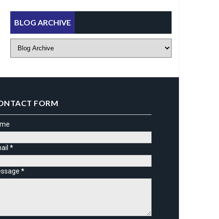
BLOG ARCHIVE
ONTACT FORM
ame
ail
*
ssage
*