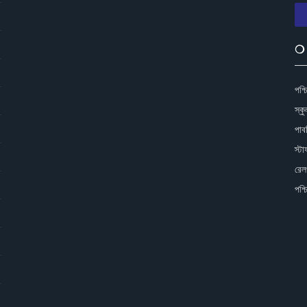
)
)
❍ 
)
পশ্চ
)
স্ক
)
পাব
স্ট
)
রেলও
)
পশ্চ
)
)
)
)