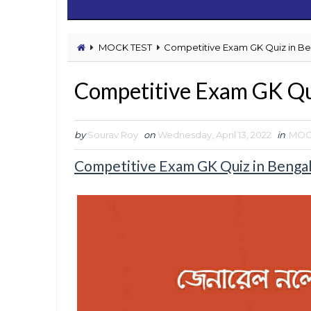
MOCK TEST
Competitive Exam GK Quiz in Be
Competitive Exam GK Qui
by
Sourav Roy
on
Wednesday, April 13, 2022
in
MOC
Competitive Exam GK Quiz in Bengali