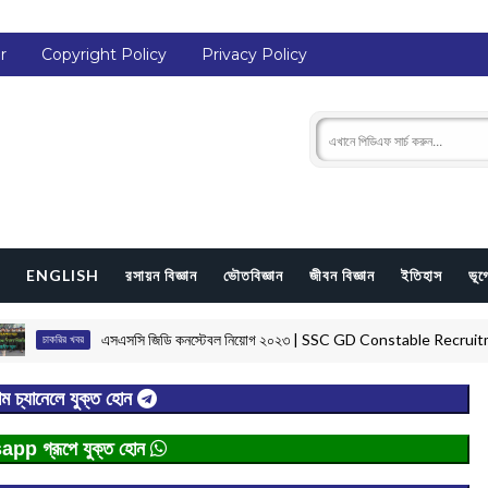
r
Copyright Policy
Privacy Policy
ENGLISH
রসায়ন বিজ্ঞান
ভৌতবিজ্ঞান
জীবন বিজ্ঞান
ইতিহাস
ভূ
এসএসসি জিডি কনস্টেবল নিয়োগ ২০২৩ | SSC GD Constable Recruitment 2
াকরির খবর
াম চ্যানেলে যুক্ত হোন
p গ্রূপে যুক্ত হোন