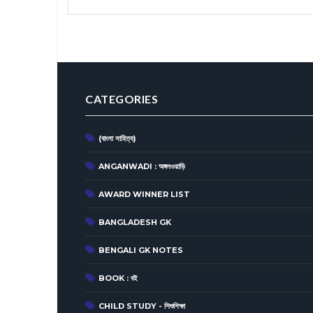
CATEGORIES
(বাংলা সাহিত্য)
(13
(3
ANGANWADI : অঙ্গনওয়াড়ি
(38
AWARD WINNER LIST
(5
BANGLADESH GK
(311
BENGALI GK NOTES
(2
BOOK : বই
(5
CHILD STUDY - শিশুশিক্ষা