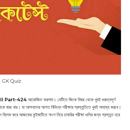
GK Quiz
i Part-424
আয়োজিত করলাম। যেটিতে জিকে বিষয় থেকে খুবই গুরুত্বপূর্ণ
াকে বারং বার। যা আপনাদের আগত বিভিন্ন পরীক্ষার প্রস্তুতিতে খুবই সাহায্য করবে।
লিক করে আজকের কুইজটিতে অংশ নিয়ে চাকরির পরীক্ষা গুলির জন্য প্রস্তুত হয়ে