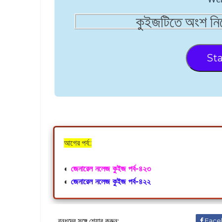
কুইজটিতে অংশ নিত
Sta
আগের পর্ব::
◐
জেনারেল নলেজ কুইজ পর্ব-৪২৩
◐
জেনারেল নলেজ কুইজ পর্ব-৪২২
বন্ধুদের সঙ্গে শেয়ার করুন:
Face