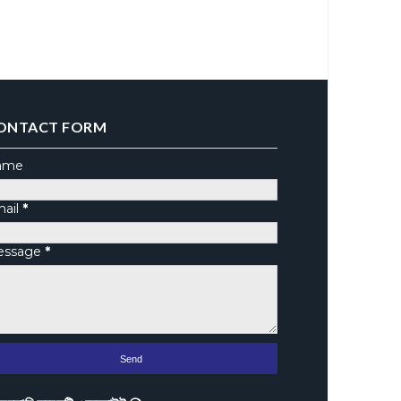
ONTACT FORM
ame
ail
*
essage
*