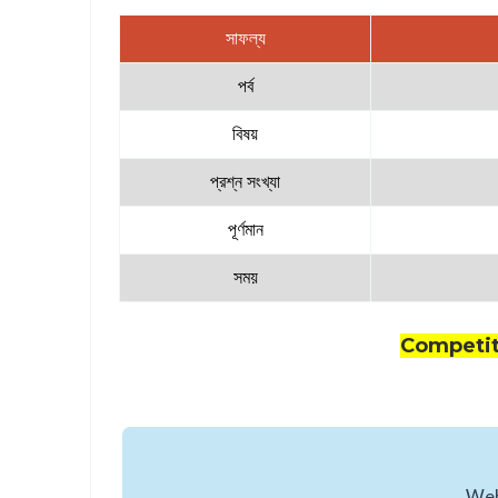
সাফল্য
পর্ব
বিষয়
প্রশ্ন সংখ্যা
পূর্ণমান
সময়
Competit
Webs