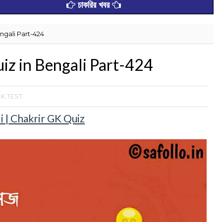
চাকরির খবর
ngali Part-424
z in Bengali Part-424
K TEST
 | Chakrir GK Quiz