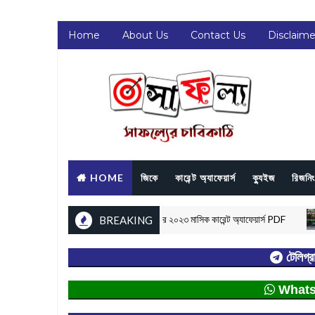
Home
About Us
Contact Us
Disclaime
HOME
জিকে
কারেন্ট অ্যাফেয়ার্স
ক্যুইজ
রিজনিং
urrent Affairs PDF | নভেম্বর ২০২৩ মাসিক কারেন্ট অ্যাফেয়ার্স PDF
BREAKING
চ
টেলিগ্র
Whatsap