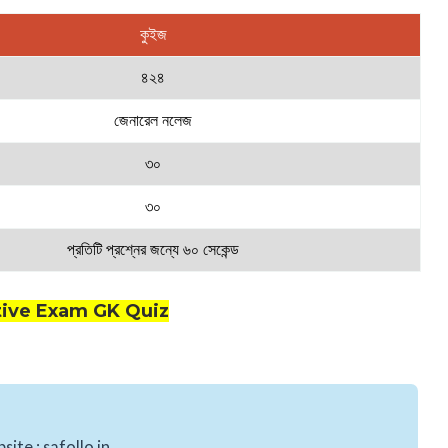
কুইজ
৪২৪
জেনারেল নলেজ
৩০
৩০
প্রতিটি প্রশ্নের জন্যে ৬০ সেকেন্ড
ive Exam GK Quiz
ite : safollo.in