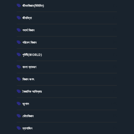
(1)
জীবনবিজ্ঞান(ভিটামিন)
(1)
জীববিদ্যা
(9)
পদার্থ বিজ্ঞান
(8)
পরিবেশ বিজ্ঞান
(1)
পৃথিবী(WORLD)
(9)
বাংলা ব্যাকরণ
(2)
বিজ্ঞান জগৎ
(1)
বৈজ্ঞানিক আবিস্কার
(72)
ভূগোল
(2)
ভৌতবিজ্ঞান
(4)
ম্যাগাজিন