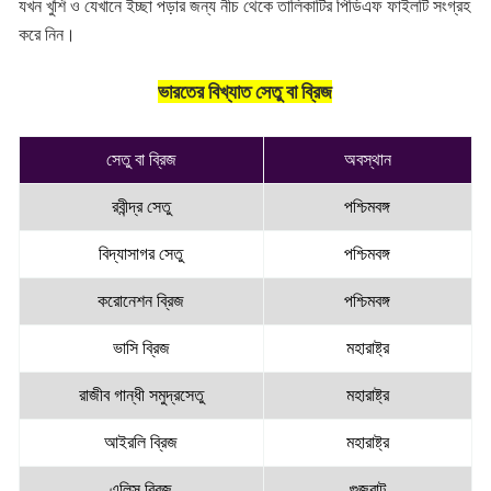
যখন খুশি ও যেখানে ইচ্ছা পড়ার জন্য নীচ থেকে তালিকাটির পিডিএফ ফাইলটি সংগ্রহ
করে নিন।
ভারতের বিখ্যাত সেতু বা ব্রিজ
সেতু বা ব্রিজ
অবস্থান
রবীন্দ্র সেতু
পশ্চিমবঙ্গ
বিদ্যাসাগর সেতু
পশ্চিমবঙ্গ
করোনেশন ব্রিজ
পশ্চিমবঙ্গ
ভাসি ব্রিজ
মহারাষ্ট্র
রাজীব গান্ধী সমুদ্রসেতু
মহারাষ্ট্র
আইরলি ব্রিজ
মহারাষ্ট্র
এলিস ব্রিজ
গুজরাট