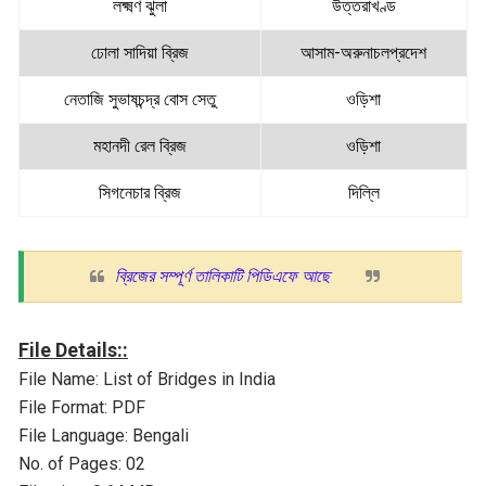
লক্ষ্মণ ঝুলা
উত্তরাখণ্ড
ঢোলা সাদিয়া ব্রিজ
আসাম-অরুনাচলপ্রদেশ
নেতাজি সুভাষচন্দ্র বোস সেতু
ওড়িশা
মহানদী রেল ব্রিজ
ওড়িশা
সিগনেচার ব্রিজ
দিল্লি
ব্রিজের সম্পূর্ণ তালিকাটি পিডিএফে আছে
File Details::
File Name: List of Bridges in India
File Format: PDF
File Language: Bengali
No. of Pages: 02