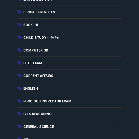
(311)
BENGALI GK NOTES
(2)
BOOK : বই
(5)
CHILD STUDY - শিশুশিক্ষা
(3)
COMPUTER GK
(8)
CTET EXAM
(90)
CURRENT AFFAIRS
(14)
ENGLISH
(2)
FOOD SUB INSPECTOR EXAM
(7)
G.I & REASONING
(9)
GENERAL SCIENCE
(237)