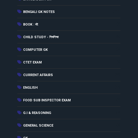
(311)
BENGALI GK NOTES
(2)
BOOK : বই
(5)
CHILD STUDY - শিশুশিক্ষা
(3)
COMPUTER GK
(8)
CTET EXAM
(90)
CURRENT AFFAIRS
(14)
ENGLISH
(2)
FOOD SUB INSPECTOR EXAM
(7)
G.I & REASONING
(9)
GENERAL SCIENCE
(237)