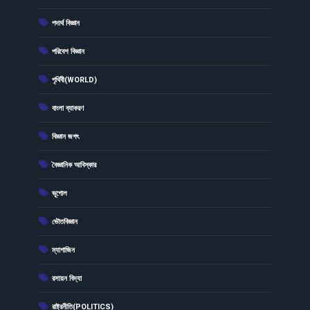
(9)
পদার্থ বিজ্ঞান
(8)
পরিবেশ বিজ্ঞান
(1)
পৃথিবী(WORLD)
(9)
বাংলা ব্যাকরণ
(2)
বিজ্ঞান জগৎ
(1)
বৈজ্ঞানিক আবিস্কার
(72)
ভূগোল
(2)
ভৌতবিজ্ঞান
(4)
ম্যাগাজিন
(13)
রসায়ন বিদ্যা
(1)
রাষ্ট্রনীতি(POLITICS)