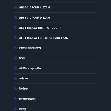
(3)
WBSSC GROUP C EXAM
(3)
WBSSC GROUP D EXAM
(1)
WEST BENGAL DISTRICT COURT
(1)
WEST BENGAL FOREST SERVICE EXAM
(7)
অর্থনীতি(ECONOMY)
(72)
ইতিহাস
(1)
কম্পিউটার ও তথ্যপ্রযুক্তি
(261)
চাকরির খবর
(32)
জীবনবিজ্ঞান
(1)
জীবনবিজ্ঞান(ভিটামিন)
(1)
জীববিদ্যা