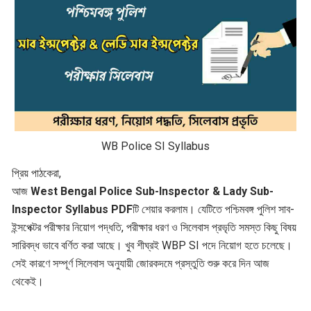
WB Police SI Syllabus
প্রিয় পাঠকেরা,
আজ
West Bengal Police Sub-Inspector & Lady Sub-
Inspector Syllabus PDF
টি শেয়ার করলাম। যেটিতে পশ্চিমবঙ্গ পুলিশ সাব-
ইন্সপেক্টর পরীক্ষার নিয়োগ পদ্ধতি, পরীক্ষার ধরণ ও সিলেবাস প্রভৃতি সমস্ত কিছু বিষয়
সারিবদ্ধ ভাবে বর্ণিত করা আছে। খুব শীঘ্রই WBP SI পদে নিয়োগ হতে চলেছে।
সেই কারণে সম্পূর্ণ সিলেবাস অনুযায়ী জোরকদমে প্রস্তুতি শুরু করে দিন আজ
থেকেই।