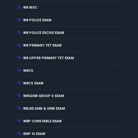
(1)
WB MSC
(3)
WB POLICE EXAM
(12)
WB POLICE EXCISE EXAM
(52)
WB PRIMARY TET EXAM
(1)
WB UPPER PRIMARY TET EXAM
(1)
WBCS
(31)
WBCS EXAM
(2)
WBGDRB GROUP D EXAM
(10)
WBJEE ANM & GNM EXAM
(74)
WBP CONSTABLE EXAM
(23)
WBP SI EXAM