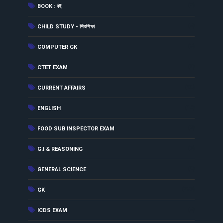
(2)
BOOK : বই
(5)
CHILD STUDY - শিশুশিক্ষা
(3)
COMPUTER GK
(8)
CTET EXAM
(90)
CURRENT AFFAIRS
(14)
ENGLISH
(2)
FOOD SUB INSPECTOR EXAM
(7)
G.I & REASONING
(9)
GENERAL SCIENCE
(237)
GK
(5)
ICDS EXAM