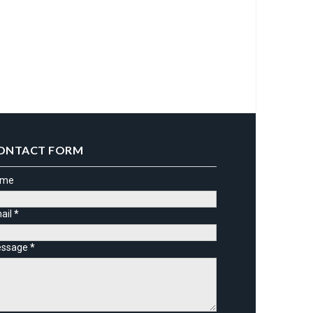
ONTACT FORM
ame
ail
*
ssage
*