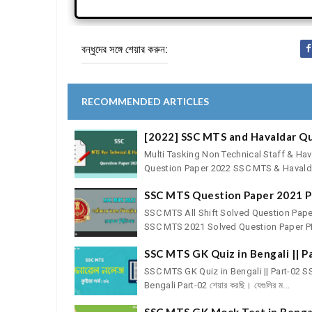
বন্ধুদের সঙ্গে শেয়ার করুন:
RECOMMENDED ARTICLES
[2022] SSC MTS and Havaldar Qu
Multi Tasking Non Technical Staff & H
Question Paper 2022 SSC MTS & Havalda
SSC MTS Question Paper 2021 P
SSC MTS All Shift Solved Question Pape
SSC MTS 2021 Solved Question Paper PDF
SSC MTS GK Quiz in Bengali || P
SSC MTS GK Quiz in Bengali || Part-02 SSC
Bengali Part-02 শেয়ার করছি। যেগুলির ম...
SSC MTS GK Mock Test in Bengal