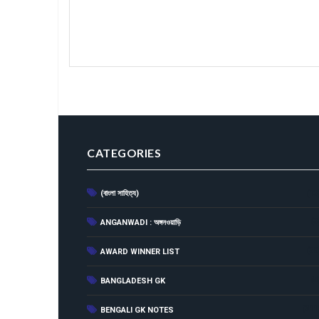
CATEGORIES
(বাংলা সাহিত্য)
(13
(3
ANGANWADI : অঙ্গনওয়াড়ি
(38
AWARD WINNER LIST
(5
BANGLADESH GK
(311
BENGALI GK NOTES