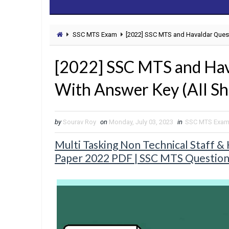
SSC MTS Exam
[2022] SSC MTS and Havaldar Quest
[2022] SSC MTS and Hav
With Answer Key (All Shi
by
Sourav Roy
on
Monday, July 03, 2023
in
SSC MTS Exa
Multi Tasking Non Technical Staff 
Paper 2022 PDF | SSC MTS Question