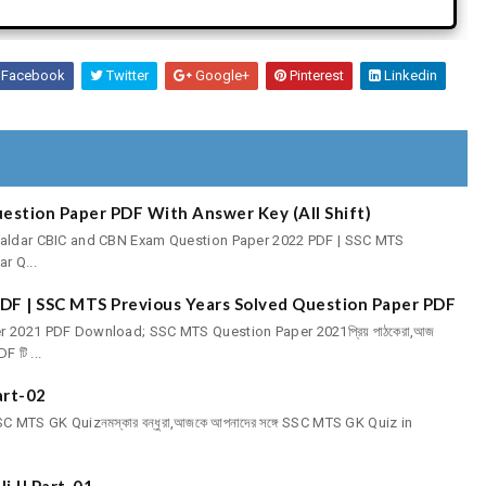
Facebook
Twitter
Google+
Pinterest
Linkedin
estion Paper PDF With Answer Key (All Shift)
avaldar CBIC and CBN Exam Question Paper 2022 PDF | SSC MTS
r Q...
DF | SSC MTS Previous Years Solved Question Paper PDF
r 2021 PDF Download; SSC MTS Question Paper 2021প্রিয় পাঠকেরা,আজ
 টি ...
art-02
 MTS GK Quizনমস্কার বন্ধুরা,আজকে আপনাদের সঙ্গে SSC MTS GK Quiz in
i || Part-01